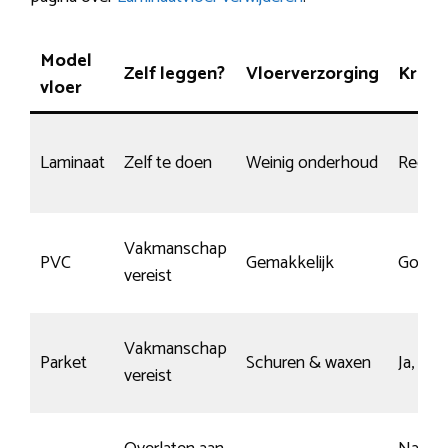
Model
Zelf leggen?
Vloerverzorging
Krasv
vloer
Laminaat
Zelf te doen
Weinig onderhoud
Redelij
Vakmanschap
PVC
Gemakkelijk
Goed
vereist
Vakmanschap
Parket
Schuren & waxen
Ja, mit
vereist