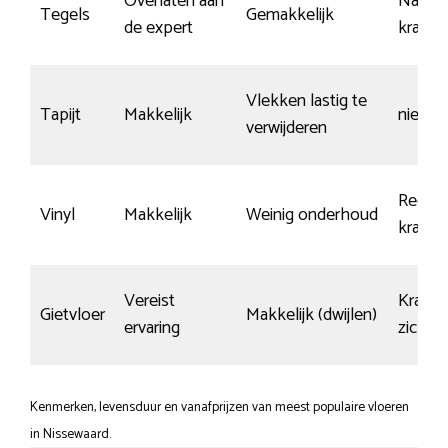
Overlaten aan
Nauwel
Tegels
Gemakkelijk
de expert
krasse
Vlekken lastig te
Tapijt
Makkelijk
niet re
verwijderen
Redelij
Vinyl
Makkelijk
Weinig onderhoud
krasva
Vereist
Krasse
Gietvloer
Makkelijk (dwijlen)
ervaring
zichtb
Kenmerken, levensduur en vanafprijzen van meest populaire vloeren
in Nissewaard.