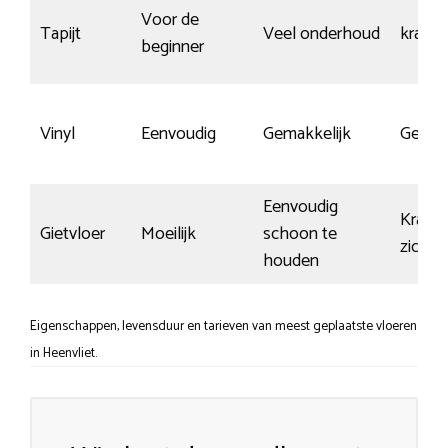
Voor de
Tapijt
Veel onderhoud
krasvri
beginner
Vinyl
Eenvoudig
Gemakkelijk
Gemid
Eenvoudig
Krasse
Gietvloer
Moeilijk
schoon te
zichtb
houden
Eigenschappen, levensduur en tarieven van meest geplaatste vloeren
in Heenvliet.