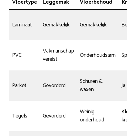
Vloertype
Leggemak
Vloerbehoud
Krasg
Laminaat
Gemakkelijk
Gemakkelijk
Beper
Vakmanschap
PVC
Onderhoudsarm
Special
vereist
Schuren &
Parket
Gevorderd
Ja, mi
waxen
Weinig
Kleine
Tegels
Gevorderd
onderhoud
krasse