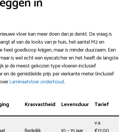
leggen in
ieuwe vloer kan meer doen dan je denkt. De vraag is
 hangt af van de looks van je huis, het aantal M2 en
je heel goedkoop krijgen, maar is minder duurzaam. Een
 maar is wel echt een eyecatcher en het heeft de langste
ijk je de meest gekozen type vloeren inclusief
en de gemiddelde prijs per vierkante meter (inclusief
 over
Laminaatvloer onderhoud
.
ging
Krasvastheid
Levensduur
Tarief
v.a.
aat
Redelijk
10 – 15 jaar
€17,00