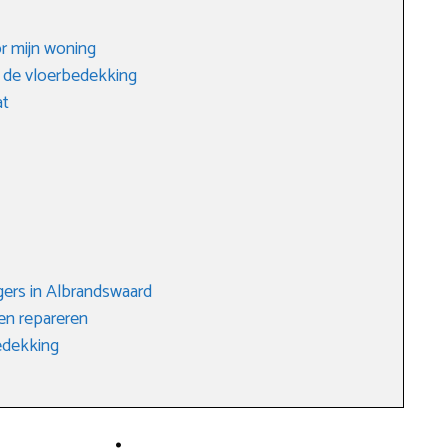
or mijn woning
 de vloerbedekking
at
ers in Albrandswaard
ten repareren
edekking