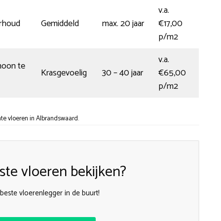
v.a.
rhoud
Gemiddeld
max. 20 jaar
€17,00
p/m2
v.a.
hoon te
Krasgevoelig
30 – 40 jaar
€65,00
p/m2
te vloeren in Albrandswaard.
te vloeren bekijken?
beste vloerenlegger in de buurt!