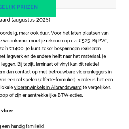
ELIJK PRIJZEN
aard (augustus 2026)
voordelig, maar ook duur. Voor het laten plaatsen van
lde woonkamer moet je rekenen op c.a. €525. Bij PVC,
zo’n €1.400. Je kunt zeker besparingen realiseren.
et legwerk en de andere helft naar het materiaal. Je
ggen. Bij tapijt, laminaat of vinyl kan dit relatief
eem dan contact op met betrouwbare vloerenleggers in
rin een rol spelen (offerte-formulier). Verder is het een
 lokale
vloerenwinkels in Albrandswaard
te vergelijken.
koop of zijn er aantrekkelijke BTW-acties.
 vloer
 een handig familielid.