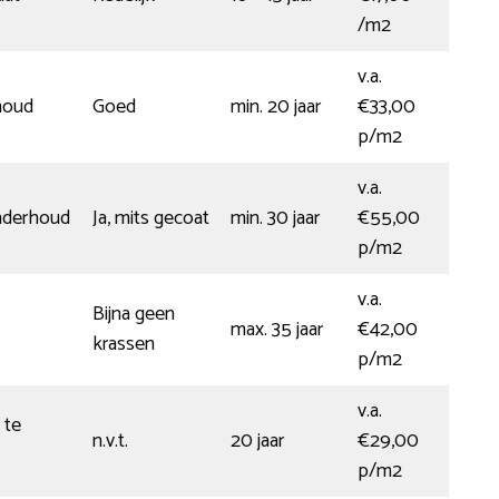
/m2
v.a.
houd
Goed
min. 20 jaar
€33,00
p/m2
v.a.
nderhoud
Ja, mits gecoat
min. 30 jaar
€55,00
p/m2
v.a.
Bijna geen
max. 35 jaar
€42,00
krassen
p/m2
v.a.
 te
n.v.t.
20 jaar
€29,00
p/m2