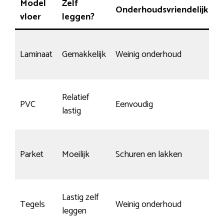
Model
Zelf
Onderhoudsvriendelijk
S
vloer
leggen?
Laminaat
Gemakkelijk
Weinig onderhoud
M
Relatief
PVC
Eenvoudig
W
lastig
Parket
Moeilijk
Schuren en lakken
G
Lastig zelf
Tegels
Weinig onderhoud
B
leggen