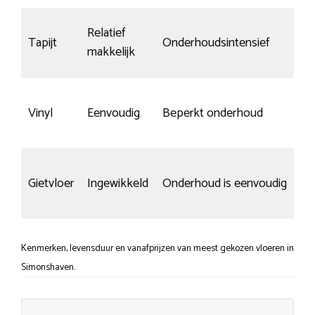
Relatief
Tapijt
Onderhoudsintensief
–
makkelijk
Sl
Vinyl
Eenvoudig
Beperkt onderhoud
t
Gietvloer
Ingewikkeld
Onderhoud is eenvoudig
M
Kenmerken, levensduur en vanafprijzen van meest gekozen vloeren in
Simonshaven.