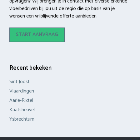
opvragen? Wij brengen je in contact met diverse erkende
vloerbedrijven bij jou uit de regio die op basis van je
wensen een
vrijblijvende offerte
aanbieden.
START AANVRAAG
Recent bekeken
Sint Joost
Vlaardingen
Aarle-Rixtel
Kaatsheuvel
Ysbrechtum