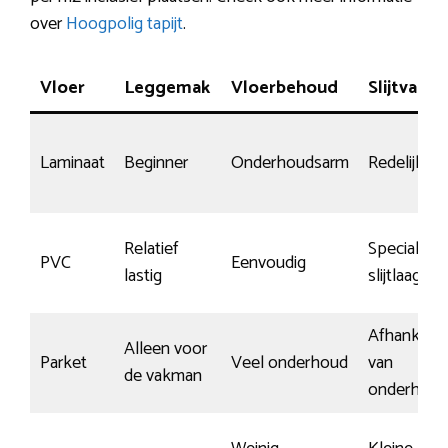
over
Hoogpolig tapijt
.
Vloer
Leggemak
Vloerbehoud
Slijtvasth
Laminaat
Beginner
Onderhoudsarm
Redelijk
Relatief
Speciale
PVC
Eenvoudig
lastig
slijtlaag
Afhankelijk
Alleen voor
Parket
Veel onderhoud
van
de vakman
onderhoud