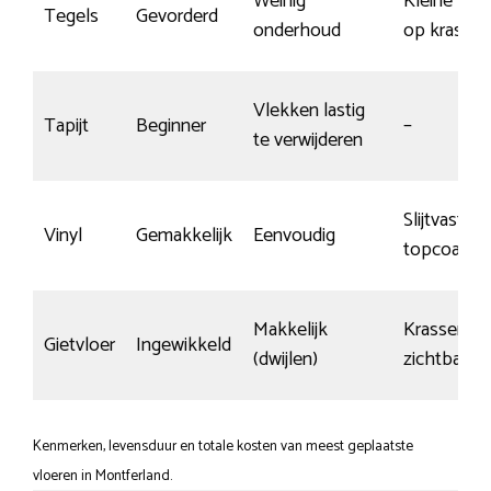
Weinig
Kleine kan
Tegels
Gevorderd
onderhoud
op krassen
Vlekken lastig
Tapijt
Beginner
–
te verwijderen
Slijtvaste
Vinyl
Gemakkelijk
Eenvoudig
topcoating
Makkelijk
Krassen sn
Gietvloer
Ingewikkeld
(dwijlen)
zichtbaar
Kenmerken, levensduur en totale kosten van meest geplaatste
vloeren in Montferland.