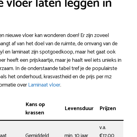
 vloer laten leggen in
en nieuwe vloer kan wonderen doen! Er zijn zoveel
hangt af van het doel van de ruimte, de omvang van de
Vinyl en laminaat zijn spotgoedkoop, maar het gaat ook
 heeft een prijskaartje, maar je haalt wel iets unieks in
zaam. In de onderstaande tabel tref je de populairste
oals het onderhoud, krasvastheid en de prijs per m2
formatie over
Laminaat vloer
.
Kans op
Levensduur
Prijzen
krassen
v.a.
aat
Gemiddeld
min. 10 jaar
€17,00