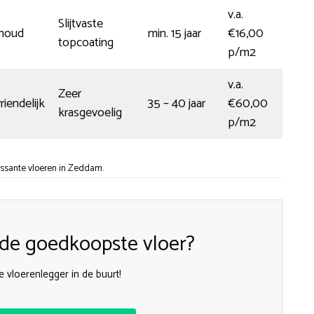
v.a.
Slijtvaste
rhoud
min. 15 jaar
€16,00
topcoating
p/m2
v.a.
Zeer
iendelijk
35 – 40 jaar
€60,00
krasgevoelig
p/m2
ssante vloeren in Zeddam.
n de goedkoopste vloer?
 vloerenlegger in de buurt!