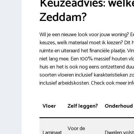
Keuzeadvies: welke
Zeddam?
Wil je een nieuwe look voor jouw woning? E
keuzes, welk materiaal moet ik kiezen? Dit 
ruimte en uiteraard het financiële plaatje. 
niet lang mee. Een 100% massief houten vloer
huis en het is ook nog eens ontzettend duur
soorten vloeren inclusief karakteristieken z
inclusief arbeidskosten. Check ook meer in
Vloer
Zelf leggen?
Onderhoud
Voor de
Laminaat
Dweilen volst