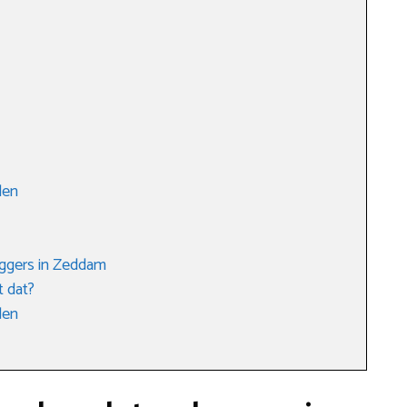
len
ggers in Zeddam
t dat?
den