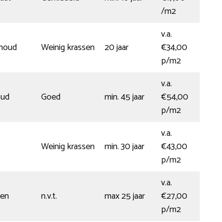
/m2
v.a.
rhoud
Weinig krassen
20 jaar
€34,00
p/m2
v.a.
oud
Goed
min. 45 jaar
€54,00
p/m2
v.a.
Weinig krassen
min. 30 jaar
€43,00
p/m2
v.a.
gen
n.v.t.
max 25 jaar
€27,00
p/m2