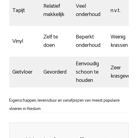
Relatief
Veel
Tapijt
n.v.t.
makkelijk
onderhoud
Zelf te
Beperkt
Weinig
Vinyl
doen
onderhoud
krassen
Eenvoudig
Zeer
Gietvloer
Gevorderd
schoon te
krasgevoeli
houden
Eigenschappen, levensduur en vanafprijzen van meest populaire
vloeren in Hieslum.