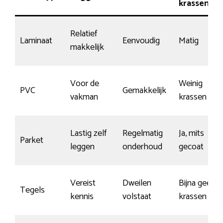
krassen
Relatief
Laminaat
Eenvoudig
Matig
makkelijk
Voor de
Weinig
PVC
Gemakkelijk
vakman
krassen
Lastig zelf
Regelmatig
Ja, mits
Parket
leggen
onderhoud
gecoat
Vereist
Dweilen
Bijna geen
Tegels
kennis
volstaat
krassen