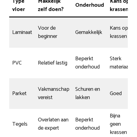
Type
Makkelijk
Kans op
Onderhoud
vloer
zelf doen?
krassen
Voor de
Kans op
Laminaat
Gemakkelijk
beginner
krassen
Beperkt
Sterk
PVC
Relatief lastig
onderhoud
materiaal
Vakmanschap
Schuren en
Parket
Goed
vereist
lakken
Bijna
Overlaten aan
Beperkt
Tegels
geen
de expert
onderhoud
krassen