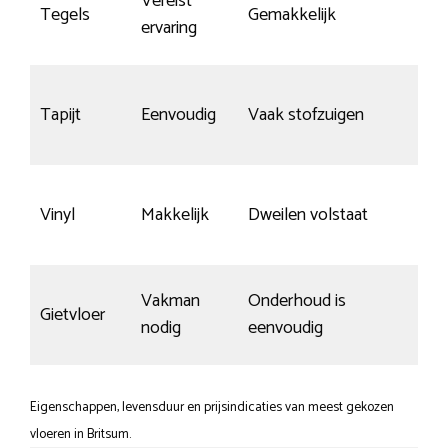
Vereist
Slij
Tegels
Gemakkelijk
ervaring
kra
Tapijt
Eenvoudig
Vaak stofzuigen
n.v.t
Slij
Vinyl
Makkelijk
Dweilen volstaat
top
Vakman
Onderhoud is
Gietvloer
Sne
nodig
eenvoudig
Eigenschappen, levensduur en prijsindicaties van meest gekozen
vloeren in Britsum.