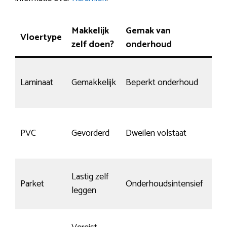
Makkelijk
Gemak van
Vloertype
Kra
zelf doen?
onderhoud
Laminaat
Gemakkelijk
Beperkt onderhoud
Bep
Wei
PVC
Gevorderd
Dweilen volstaat
kra
Lastig zelf
Ja, 
Parket
Onderhoudsintensief
leggen
ond