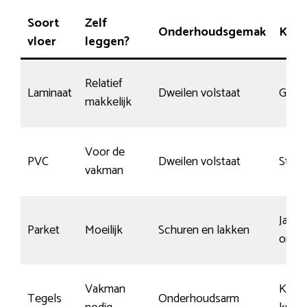
Soort
Zelf
Onderhoudsgemak
Kras
vloer
leggen?
Relatief
Laminaat
Dweilen volstaat
Gemi
makkelijk
Voor de
PVC
Dweilen volstaat
Sterk
vakman
Ja, m
Parket
Moeilijk
Schuren en lakken
onde
Vakman
Klein
Tegels
Onderhoudsarm