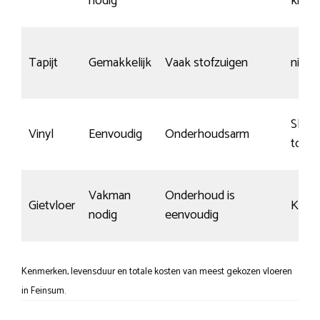
nodig
krass
Tapijt
Gemakkelijk
Vaak stofzuigen
niet 
Slijtv
Vinyl
Eenvoudig
Onderhoudsarm
topco
Vakman
Onderhoud is
Gietvloer
Krasg
nodig
eenvoudig
Kenmerken, levensduur en totale kosten van meest gekozen vloeren
in Feinsum.