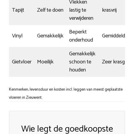
Vlekken
Tapijt
Zelf te doen
lastig te
krasvrij
verwijderen
Beperkt
Vinyl
Gemakkelijk
Gemiddeld
onderhoud
Gemakkelijk
Gietvloer
Moeilijk
schoon te
Zeer krasgevoe
houden
Kenmerken, levensduur en kosten incl. leggen van meest geplaatste
vloeren in Zieuwent.
Wie legt de goedkoopste