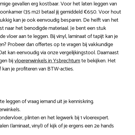
mige gevallen erg kostbaar. Voor het laten leggen van
 woonkamer (35 m2) betaal jij gemiddeld €650. Voor hout
Gelukkig kan je ook eenvoudig besparen. De helft van het
est naar het benodigde materiaal. Je bent een stuk
e vloer aan te leggen. Bij vinyl, laminaat of tapijt kan je
ggen? Probeer dan offertes op te vragen bij vakkundige
. Dat kan eenvoudig via onze vergelijkingstool. Daarnaast
gen bij
vloerenwinkels in Ysbrechtum
te bekijken. Het
f kan je profiteren van BTW-acties.
 te leggen of vraag iemand uit je kenniskring.
erwinkels.
 ondervloer, plinten en het legwerk bij 1 vloerexpert.
en (laminaat, vinyl) of kijk of je ergens een 2e hands