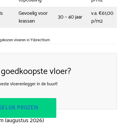
is
Gevoelig voor
v.a. €61,00
30 – 40 jaar
krassen
p/m2
 gekozen vloeren in Ysbrechtum.
 goedkoopste vloer?
este vloerenlegger in de buurt!
ELIJK PRIJZEN
m (augustus 2026)