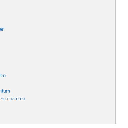
er
len
chtum
ten repareren