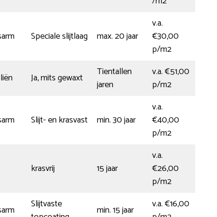
/m2
v.a.
sarm
Speciale slijtlaag
max. 20 jaar
€30,00
p/m2
Tientallen
v.a. €51,00
liën
Ja, mits gewaxt
jaren
p/m2
v.a.
sarm
Slijt- en krasvast
min. 30 jaar
€40,00
p/m2
v.a.
krasvrij
15 jaar
€26,00
p/m2
Slijtvaste
v.a. €16,00
sarm
min. 15 jaar
topcoating
p/m2