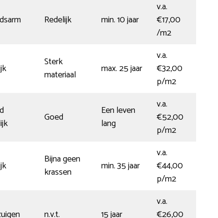
v.a.
dsarm
Redelijk
min. 10 jaar
€17,00
/m2
v.a.
Sterk
jk
max. 25 jaar
€32,00
materiaal
p/m2
v.a.
d
Een leven
Goed
€52,00
ijk
lang
p/m2
v.a.
Bijna geen
jk
min. 35 jaar
€44,00
krassen
p/m2
v.a.
zuigen
n.v.t.
15 jaar
€26,00