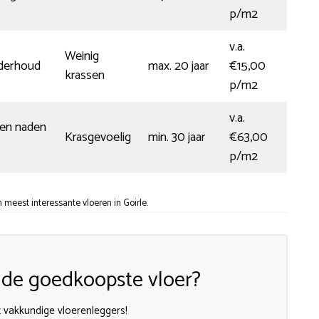
p/m2
v.a.
Weinig
derhoud
max. 20 jaar
€15,00
krassen
p/m2
v.a.
een naden
Krasgevoelig
min. 30 jaar
€63,00
p/m2
meest interessante vloeren in Goirle.
k de goedkoopste vloer?
 vakkundige vloerenleggers!