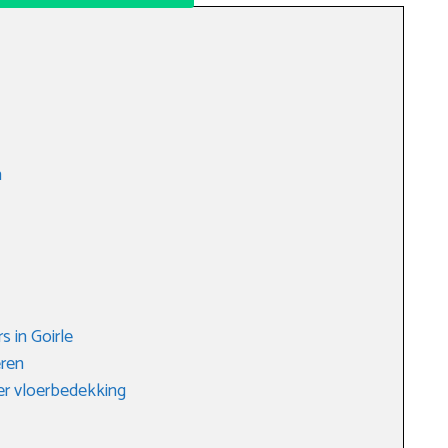
n
 in Goirle
eren
er vloerbedekking