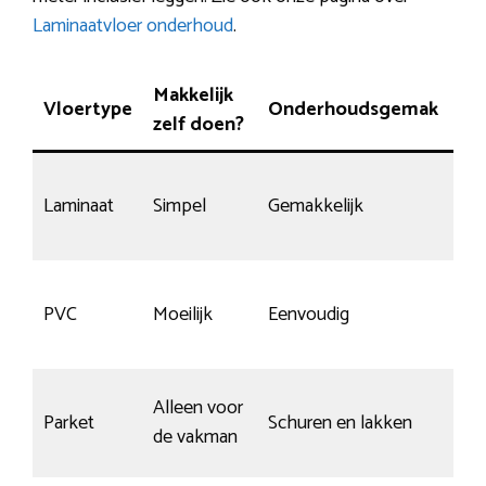
Laminaatvloer onderhoud
.
Makkelijk
Vloertype
Onderhoudsgemak
Kr
zelf doen?
Laminaat
Simpel
Gemakkelijk
Ge
Ste
PVC
Moeilijk
Eenvoudig
mat
Alleen voor
Parket
Schuren en lakken
Ge
de vakman