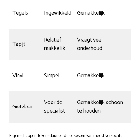
Nau
Tegels
Ingewikkeld
Gemakkelijk
kra
Relatief
Vraagt veel
Tapijt
kras
makkelijk
onderhoud
Vinyl
Simpel
Gemakkelijk
Go
Voor de
Gemakkelijk schoon
Gietvloer
Kra
specialist
te houden
Eigenschappen, levensduur en de onkosten van meest verkochte