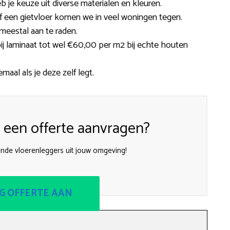
b je keuze uit diverse materialen en kleuren.
t of een gietvloer komen we in veel woningen tegen.
meestal aan te raden.
j laminaat tot wel €60,00 per m2 bij echte houten
emaal als je deze zelf legt.
een offerte aanvragen?
ende vloerenleggers uit jouw omgeving!
G OFFERTE AAN