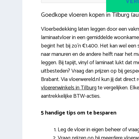
VERG
Goedkope vloeren kopen in Tilburg (a
Vloerbedekking laten leggen door een vakma
laminaatvloer in een gemiddelde woonkamer 
begint het bij zo’n €1.400. Het kan wel een
naar manuren en de andere helft naar het mat
leggen. Bij tapijt, vinyl of laminaat lukt dat 
uitbesteden? Vraag dan prijzen op bij gespec
Brabant. Via vloerwereld.nl kun jij dat direc
vloerenwinkels in Tilburg
te vergelijken. Elke
aantrekkelijke BTW-acties.
5 handige tips om te besparen
Leg de vloer in eigen beheer of vraag
Vraag prijzen op bij meerdere vloerw