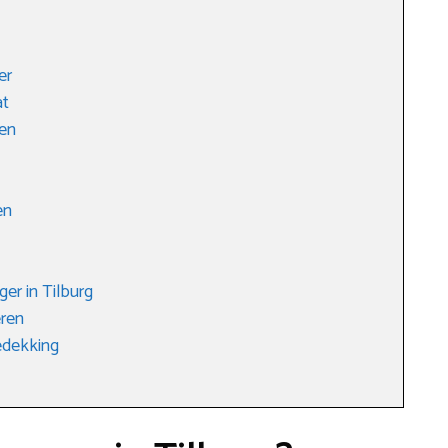
er
at
len
en
er in Tilburg
eren
edekking