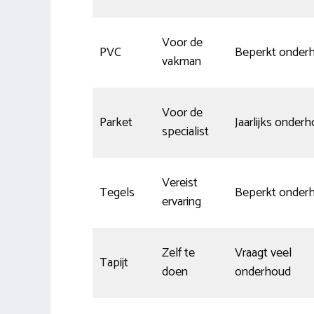
Voor de
PVC
Beperkt onder
vakman
Voor de
Parket
Jaarlijks onder
specialist
Vereist
Tegels
Beperkt onder
ervaring
Zelf te
Vraagt veel
Tapijt
doen
onderhoud