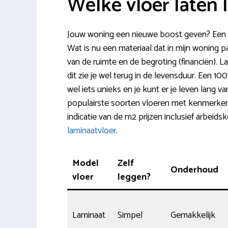
Welke vloer laten 
Jouw woning een nieuwe boost geven? Een ni
Wat is nu een materiaal dat in mijn woning p
van de ruimte en de begroting (financiën). L
dit zie je wel terug in de levensduur. Een 10
wel iets unieks en je kunt er je leven lang va
populairste soorten vloeren met kenmerke
indicatie van de m2 prijzen inclusief arbeid
laminaatvloer
.
Model
Zelf
Onderhoud
vloer
leggen?
Laminaat
Simpel
Gemakkelijk