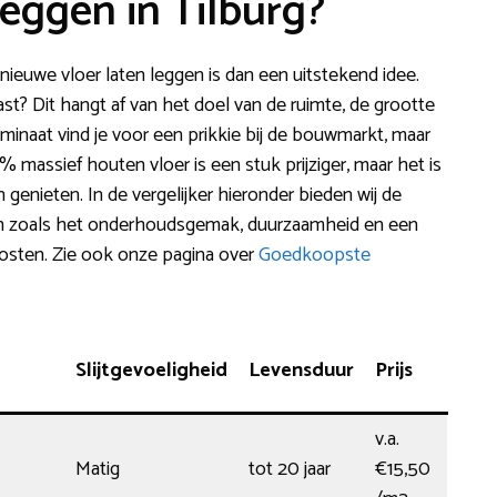
leggen in Tilburg?
euwe vloer laten leggen is dan een uitstekend idee.
ast? Dit hangt af van het doel van de ruimte, de grootte
aminaat vind je voor een prikkie bij de bouwmarkt, maar
0% massief houten vloer is een stuk prijziger, maar het is
n genieten. In de vergelijker hieronder bieden wij de
n zoals het onderhoudsgemak, duurzaamheid en een
skosten. Zie ook onze pagina over
Goedkoopste
Slijtgevoeligheid
Levensduur
Prijs
v.a.
Matig
tot 20 jaar
€15,50