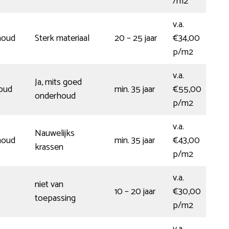
/m2
v.a.
houd
Sterk materiaal
20 – 25 jaar
€34,00
p/m2
v.a.
Ja, mits goed
houd
min. 35 jaar
€55,00
onderhoud
p/m2
v.a.
Nauwelijks
houd
min. 35 jaar
€43,00
krassen
p/m2
v.a.
niet van
10 – 20 jaar
€30,00
toepassing
p/m2
v.a.