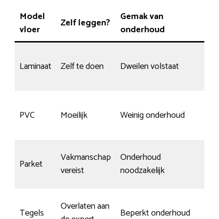
Model
Gemak van
Zelf leggen?
Sl
vloer
onderhoud
Laminaat
Zelf te doen
Dweilen volstaat
Ge
We
PVC
Moeilijk
Weinig onderhoud
kr
Vakmanschap
Onderhoud
Ja
Parket
vereist
noodzakelijk
on
Overlaten aan
Na
Tegels
Beperkt onderhoud