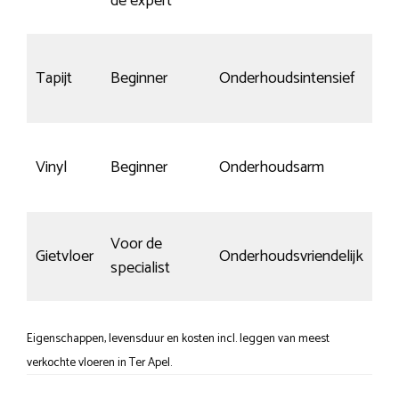
de expert
kr
Tapijt
Beginner
Onderhoudsintensief
n.v
Vinyl
Beginner
Onderhoudsarm
Go
Voor de
Ge
Gietvloer
Onderhoudsvriendelijk
specialist
kr
Eigenschappen, levensduur en kosten incl. leggen van meest
verkochte vloeren in Ter Apel.