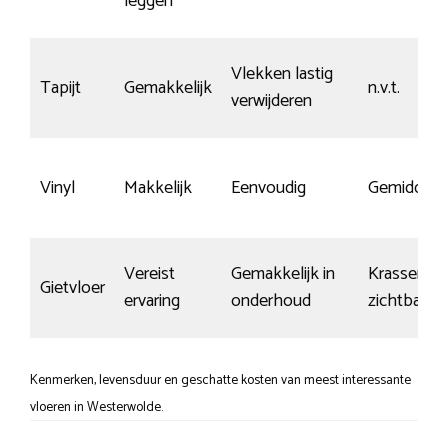
leggen
Vlekken lastig
Tapijt
Gemakkelijk
n.v.t.
verwijderen
Vinyl
Makkelijk
Eenvoudig
Gemiddeld
Vereist
Gemakkelijk in
Krassen sn
Gietvloer
ervaring
onderhoud
zichtbaar
Kenmerken, levensduur en geschatte kosten van meest interessante
vloeren in Westerwolde.