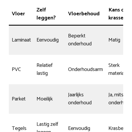
Zelf
Kans op
Vloer
Vloerbehoud
leggen?
krassen
Beperkt
Laminaat
Eenvoudig
Matig
onderhoud
Relatief
Sterk
PVC
Onderhoudsarm
lastig
materiaal
Jaarlijks
Ja, mits go
Parket
Moeilijk
onderhoud
onderhoud
Lastig zelf
Tegels
Eenvoudig
Krasbesten