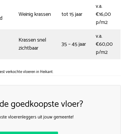
v.a.
Weinig krassen
tot 15 jaar
€16,00
d
p/m2
v.a.
Krassen snel
35 – 45 jaar
€60,00
zichtbaar
p/m2
t verkochte vloeren in Heikant.
n de goedkoopste vloer?
kste vloerenleggers uit jouw gemeente!