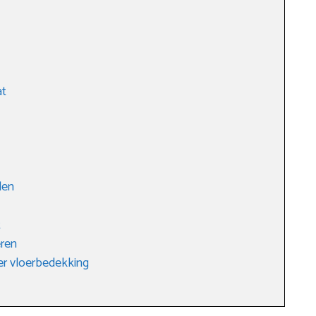
at
len
t
eren
er vloerbedekking