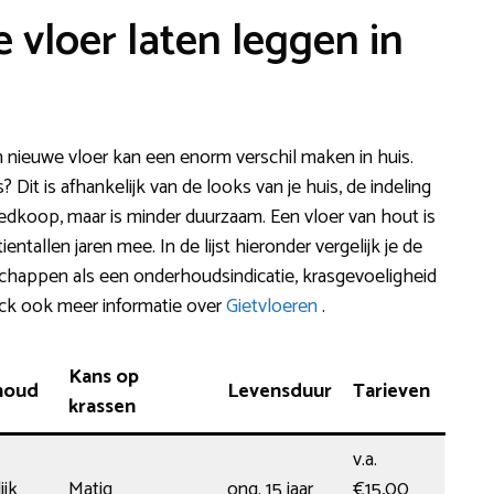
 vloer laten leggen in
n nieuwe vloer kan een enorm verschil maken in huis.
? Dit is afhankelijk van de looks van je huis, de indeling
edkoop, maar is minder duurzaam. Een vloer van hout is
entallen jaren mee. In de lijst hieronder vergelijk je de
chappen als een onderhoudsindicatie, krasgevoeligheid
eck ook meer informatie over
Gietvloeren
.
Kans op
houd
Levensduur
Tarieven
krassen
v.a.
jk
Matig
ong. 15 jaar
€15,00