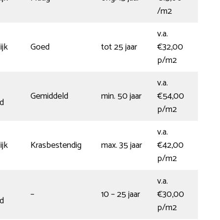
/m2
v.a.
jk
Goed
tot 25 jaar
€32,00
p/m2
v.a.
Gemiddeld
min. 50 jaar
€54,00
d
p/m2
v.a.
jk
Krasbestendig
max. 35 jaar
€42,00
p/m2
v.a.
–
10 – 25 jaar
€30,00
d
p/m2