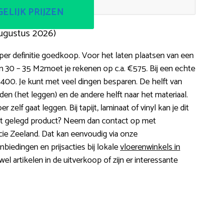
ELIJK PRIJZEN
augustus 2026)
per definitie goedkoop. Voor het laten plaatsen van een
n 30 – 35 M2moet je rekenen op c.a. €575. Bij een echte
1.400. Je kunt met veel dingen besparen. De helft van
n (het leggen) en de andere helft naar het materiaal.
 zelf gaat leggen. Bij tapijt, laminaat of vinyl kan je dit
ect gelegd product? Neem dan contact op met
cie Zeeland. Dat kan eenvoudig via onze
anbiedingen en prijsacties bij lokale
vloerenwinkels in
el artikelen in de uitverkoop of zijn er interessante