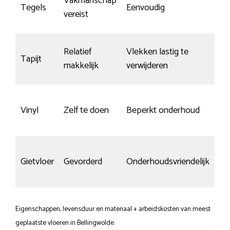
Vakmanschap
We
Tegels
Eenvoudig
vereist
kr
Relatief
Vlekken lastig te
Tapijt
kra
makkelijk
verwijderen
Vinyl
Zelf te doen
Beperkt onderhoud
Red
Sn
Gietvloer
Gevorderd
Onderhoudsvriendelijk
kr
Eigenschappen, levensduur en materiaal + arbeidskosten van meest
geplaatste vloeren in Bellingwolde.