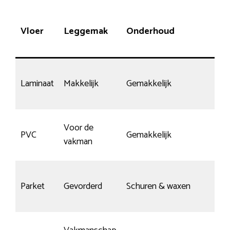
Ka
Vloer
Leggemak
Onderhoud
op
kr
Ka
Laminaat
Makkelijk
Gemakkelijk
kr
Voor de
PVC
Gemakkelijk
Go
vakman
Parket
Gevorderd
Schuren & waxen
Go