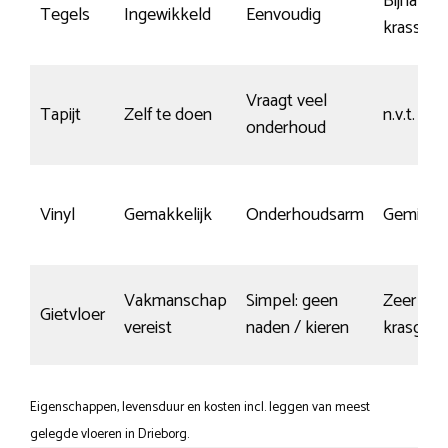
Bijna ge
Tegels
Ingewikkeld
Eenvoudig
krassen
Vraagt veel
Tapijt
Zelf te doen
n.v.t.
onderhoud
Vinyl
Gemakkelijk
Onderhoudsarm
Gemidde
Vakmanschap
Simpel: geen
Zeer
Gietvloer
vereist
naden / kieren
krasgevo
Eigenschappen, levensduur en kosten incl. leggen van meest
gelegde vloeren in Drieborg.