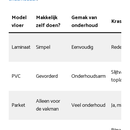
Model
Makkelijk
Gemak van
Krasbes
vloer
zelf doen?
onderhoud
Laminaat
Simpel
Eenvoudig
Redelijk
Slijtvaste
PVC
Gevorderd
Onderhoudsarm
toplaag
Alleen voor
Parket
Veel onderhoud
Ja, mits 
de vakman