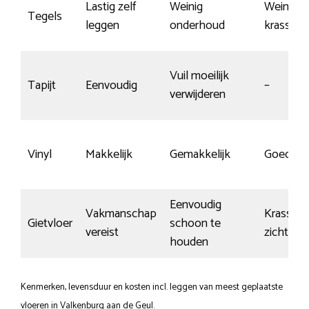
Lastig zelf
Weinig
Weinig
Tegels
leggen
onderhoud
krassen
Vuil moeilijk
Tapijt
Eenvoudig
–
verwijderen
Vinyl
Makkelijk
Gemakkelijk
Goed
Eenvoudig
Vakmanschap
Krassen 
Gietvloer
schoon te
vereist
zichtbaa
houden
Kenmerken, levensduur en kosten incl. leggen van meest geplaatste
vloeren in Valkenburg aan de Geul.