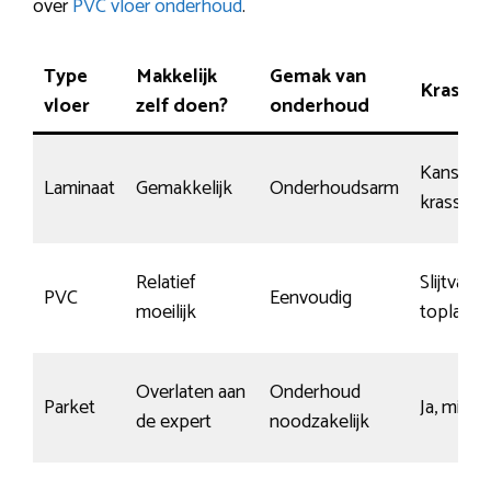
over
PVC vloer onderhoud
.
Type
Makkelijk
Gemak van
Krasvas
vloer
zelf doen?
onderhoud
Kans op
Laminaat
Gemakkelijk
Onderhoudsarm
krassen
Relatief
Slijtvaste
PVC
Eenvoudig
moeilijk
toplaag
Overlaten aan
Onderhoud
Parket
Ja, mits 
de expert
noodzakelijk