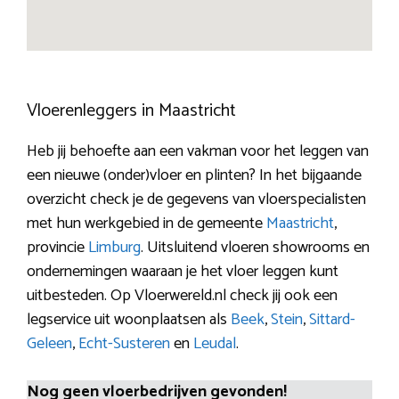
Vloerenleggers in Maastricht
Heb jij behoefte aan een vakman voor het leggen van
een nieuwe (onder)vloer en plinten? In het bijgaande
overzicht check je de gegevens van vloerspecialisten
met hun werkgebied in de gemeente
Maastricht
,
provincie
Limburg
. Uitsluitend vloeren showrooms en
ondernemingen waaraan je het vloer leggen kunt
uitbesteden. Op Vloerwereld.nl check jij ook een
legservice uit woonplaatsen als
Beek
,
Stein
,
Sittard-
Geleen
,
Echt-Susteren
en
Leudal
.
Nog geen vloerbedrijven gevonden!