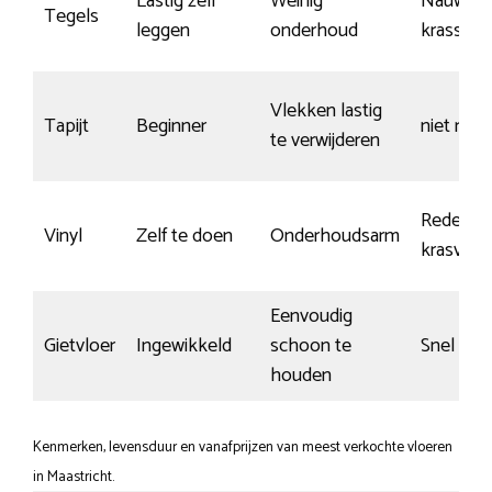
Lastig zelf
Weinig
Nauwelij
Tegels
leggen
onderhoud
krassen
Vlekken lastig
Tapijt
Beginner
niet rele
te verwijderen
Redelijk
Vinyl
Zelf te doen
Onderhoudsarm
krasvast
Eenvoudig
Gietvloer
Ingewikkeld
schoon te
Snel kra
houden
Kenmerken, levensduur en vanafprijzen van meest verkochte vloeren
in Maastricht.