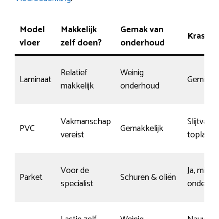
Model
Makkelijk
Gemak van
Krasbes
vloer
zelf doen?
onderhoud
Relatief
Weinig
Laminaat
Gemidde
makkelijk
onderhoud
Vakmanschap
Slijtvaste
PVC
Gemakkelijk
vereist
toplaag
Voor de
Ja, mits 
Parket
Schuren & oliën
specialist
onderho