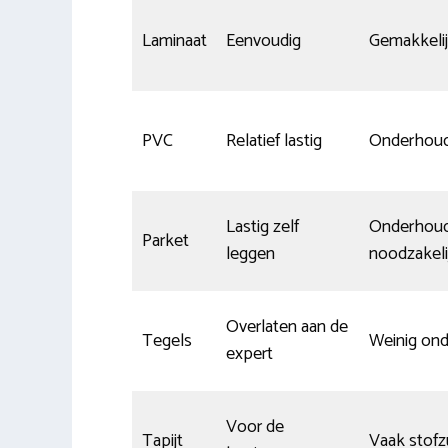
Laminaat
Eenvoudig
Gemakkeli
PVC
Relatief lastig
Onderhou
Lastig zelf
Onderhou
Parket
leggen
noodzakeli
Overlaten aan de
Tegels
Weinig on
expert
Voor de
Tapijt
Vaak stofz