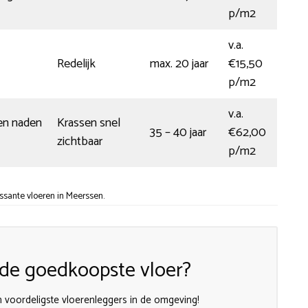
p/m2
v.a.
Redelijk
max. 20 jaar
€15,50
p/m2
v.a.
en naden
Krassen snel
35 – 40 jaar
€62,00
zichtbaar
p/m2
ssante vloeren in Meerssen.
n de goedkoopste vloer?
 voordeligste vloerenleggers in de omgeving!