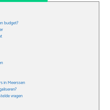
 en budget?
er
at
en
rs in Meerssen
galiseren?
telde vragen