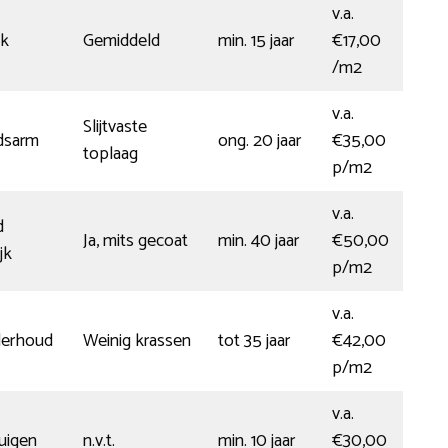
v.a.
jk
Gemiddeld
min. 15 jaar
€17,00
/m2
v.a.
Slijtvaste
dsarm
ong. 20 jaar
€35,00
toplaag
p/m2
v.a.
d
Ja, mits gecoat
min. 40 jaar
€50,00
jk
p/m2
v.a.
derhoud
Weinig krassen
tot 35 jaar
€42,00
p/m2
v.a.
uigen
n.v.t.
min. 10 jaar
€30,00