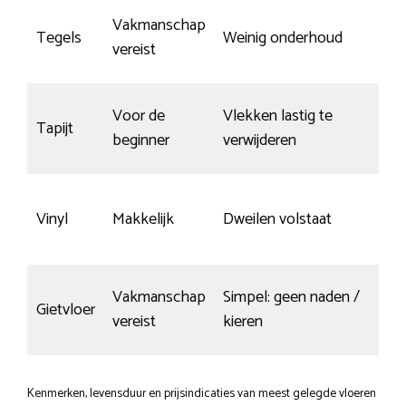
Vakmanschap
Tegels
Weinig onderhoud
Kra
vereist
Voor de
Vlekken lastig te
nie
Tapijt
beginner
verwijderen
toe
Vinyl
Makkelijk
Dweilen volstaat
Gem
Vakmanschap
Simpel: geen naden /
Gietvloer
Sne
vereist
kieren
Kenmerken, levensduur en prijsindicaties van meest gelegde vloeren