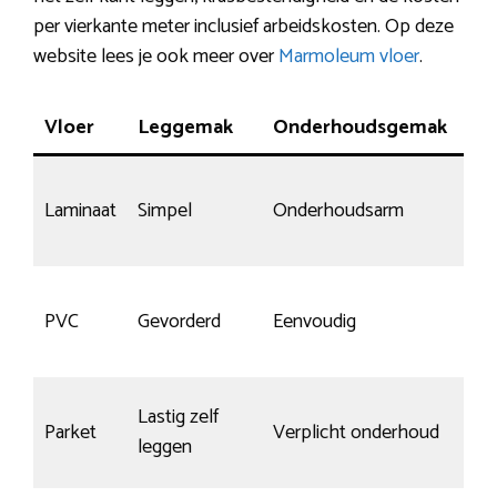
per vierkante meter inclusief arbeidskosten. Op deze
website lees je ook meer over
Marmoleum vloer
.
Vloer
Leggemak
Onderhoudsgemak
Kr
Laminaat
Simpel
Onderhoudsarm
No
PVC
Gevorderd
Eenvoudig
Wei
Lastig zelf
Parket
Verplicht onderhoud
Ja,
leggen