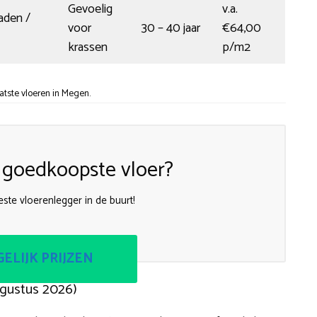
Gevoelig
v.a.
aden /
voor
30 – 40 jaar
€64,00
krassen
p/m2
tste vloeren in Megen.
 goedkoopste vloer?
ste vloerenlegger in de buurt!
ELIJK PRIJZEN
ugustus 2026)