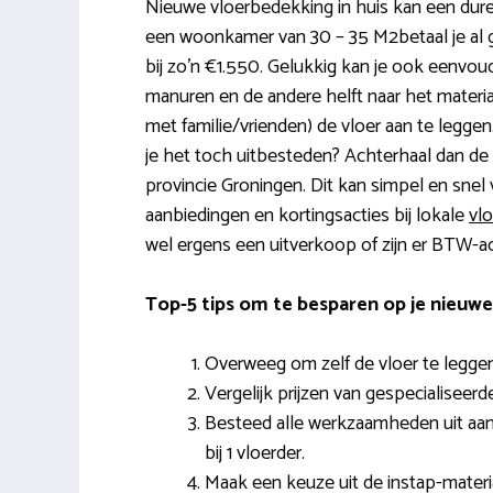
Nieuwe vloerbedekking in huis kan een dure a
een woonkamer van 30 – 35 M2betaal je al g
bij zo’n €1.550. Gelukkig kan je ook eenvou
manuren en de andere helft naar het materiaa
met familie/vrienden) de vloer aan te leggen. B
je het toch uitbesteden? Achterhaal dan de 
provincie Groningen. Dit kan simpel en snel
aanbiedingen en kortingsacties bij lokale
vl
wel ergens een uitverkoop of zijn er BTW-ac
Top-5 tips om te besparen op je nieuwe
Overweeg om zelf de vloer te leggen
Vergelijk prijzen van gespecialiseerd
Besteed alle werkzaamheden uit aan 1
bij 1 vloerder.
Maak een keuze uit de instap-material