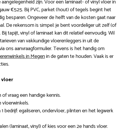
angelegenheid zijn. Voor een laminaat- of vinyl vloer in
auw €525. Bij PVC, parket (hout) of tegels begint het
dig besparen. Ongeveer de helft van de kosten gaat naar
l. De rekensom is simpel: je bent voordeliger uit zelf (of
ij tapijt, vinyl of laminaat kan dit relatief eenvoudig. Wil
tarieven van vakkundige vloerenleggers in uit de
 via ons aanvraagformulier. Tevens is het handig om
oerenwinkels in Megen
in de gaten te houden. Vaak is er
ties.
 vloer
 of vraag een handige kennis.
e vloerwinkels.
 bedrijf: egaliseren, ondervloer, plinten en het legwerk
en (laminaat, vinyl) of kies voor een 2e hands vloer.