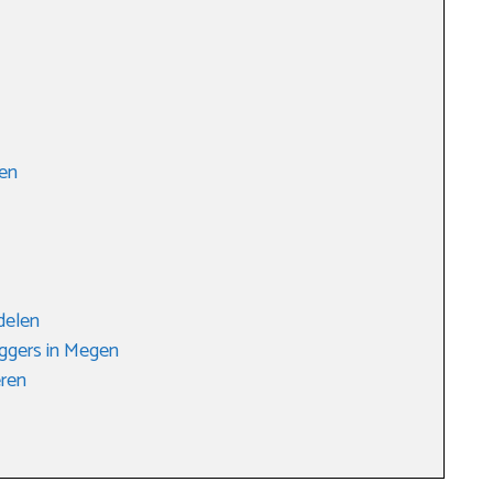
len
delen
ggers in Megen
eren