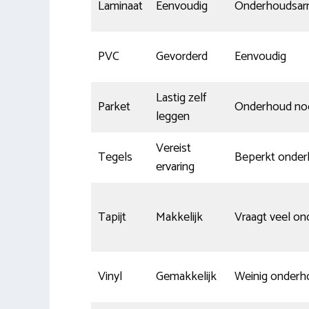
Laminaat
Eenvoudig
Onderhoudsa
PVC
Gevorderd
Eenvoudig
Lastig zelf
Parket
Onderhoud noo
leggen
Vereist
Tegels
Beperkt onde
ervaring
Tapijt
Makkelijk
Vraagt veel o
Vinyl
Gemakkelijk
Weinig onderh