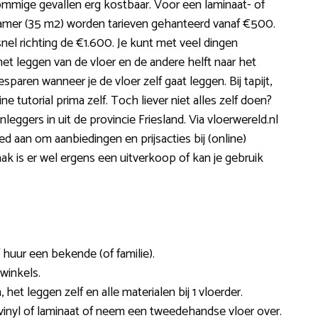
ommige gevallen erg kostbaar. Voor een laminaat- of
kamer (35 m2) worden tarieven gehanteerd vanaf €500.
snel richting de €1.600. Je kunt met veel dingen
t leggen van de vloer en de andere helft naar het
esparen wanneer je de vloer zelf gaat leggen. Bij tapijt,
e tutorial prima zelf. Toch liever niet alles zelf doen?
leggers in uit de provincie Friesland. Via vloerwereld.nl
goed aan om aanbiedingen en prijsacties bij (online)
k is er wel ergens een uitverkoop of kan je gebruik
f huur een bekende (of familie).
rwinkels.
het leggen zelf en alle materialen bij 1 vloerder.
 vinyl of laminaat of neem een tweedehandse vloer over.