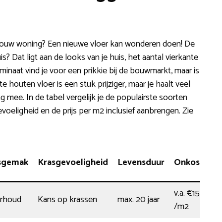
 jouw woning? Een nieuwe vloer kan wonderen doen! De
uis? Dat ligt aan de looks van je huis, het aantal vierkante
aminaat vind je voor een prikkie bij de bouwmarkt, maar is
 houten vloer is een stuk prijziger, maar je haalt veel
ng mee. In de tabel vergelijk je de populairste soorten
voeligheid en de prijs per m2 inclusief aanbrengen. Zie
sgemak
Krasgevoeligheid
Levensduur
Onkosten
v.a. €15,00
erhoud
Kans op krassen
max. 20 jaar
/m2