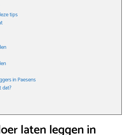
?
eze tips
at
len
len
ggers in Paesens
t dat?
loer laten leggen in