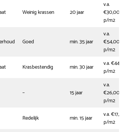
v.a.
aat
Weinig krassen
20 jaar
€30,00
p/m2
v.a.
derhoud
Goed
min. 35 jaar
€54,00
p/m2
v.a. €44,00
aat
Krasbestendig
min. 30 jaar
p/m2
v.a.
–
15 jaar
€26,00
p/m2
v.a. €17,50
Redelijk
min. 15 jaar
p/m2