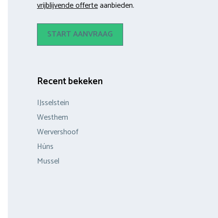
vrijblijvende offerte
aanbieden.
START AANVRAAG
Recent bekeken
IJsselstein
Westhem
Wervershoof
Húns
Mussel