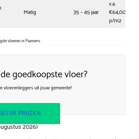
v.a.
n
Matig
35 – 45 jaar
€64,00
p/m2
gde vloeren in Paesens.
k de goedkoopste vloer?
te vloerenleggers uit jouw gemeente!
ELIJK PRIJZEN
augustus 2026)