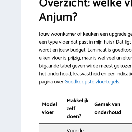
Overzicht: welke v
Anjum?
Jouw woonkamer of keuken een upgrade gev
een type vloer dat past in mijn huis? Dat lig
wordt en jouw budget. Laminaat is goedkoop
eiken vloer is prijzig, maar is wel veel unie
bijgaande tabel geven wij de meest gekozen 
het onderhoud, krasvastheid en een indicatie
pagina over
Goedkoopste vloertegels
.
Makkelijk
Model
Gemak van
zelf
vloer
onderhoud
doen?
Voor de