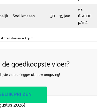
v.a.
elijk
Snel krassen
30 – 45 jaar
€60,00
p/m2
ekozen vloeren in Anjum.
 de goedkoopste vloer?
igste vloerenlegger uit jouw omgeving!
ELIJK PRIJZEN
gustus 2026)