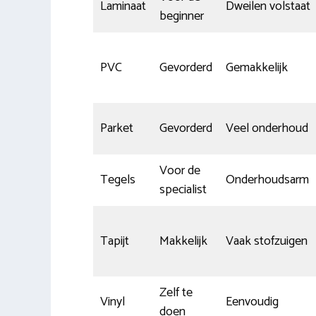
Laminaat
Dweilen volstaat
beginner
PVC
Gevorderd
Gemakkelijk
Parket
Gevorderd
Veel onderhoud
Voor de
Tegels
Onderhoudsarm
specialist
Tapijt
Makkelijk
Vaak stofzuigen
Zelf te
Vinyl
Eenvoudig
doen