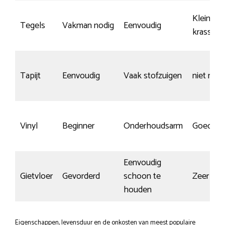
Kleine k
Tegels
Vakman nodig
Eenvoudig
krassen
Tapijt
Eenvoudig
Vaak stofzuigen
niet rele
Vinyl
Beginner
Onderhoudsarm
Goed
Eenvoudig
Gietvloer
Gevorderd
schoon te
Zeer kra
houden
Eigenschappen, levensduur en de onkosten van meest populaire