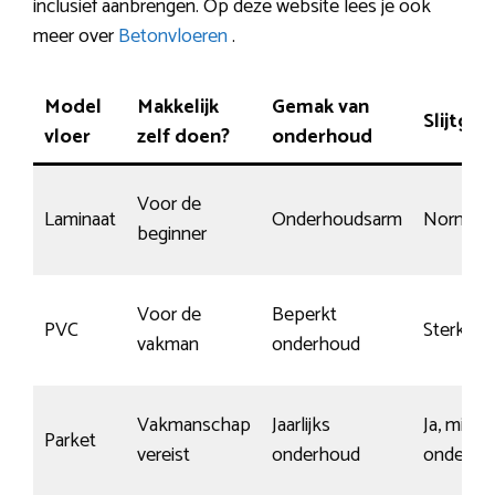
inclusief aanbrengen. Op deze website lees je ook
meer over
Betonvloeren
.
Model
Makkelijk
Gemak van
Slijtgev
vloer
zelf doen?
onderhoud
Voor de
Laminaat
Onderhoudsarm
Normaal
beginner
Voor de
Beperkt
PVC
Sterk mat
vakman
onderhoud
Vakmanschap
Jaarlijks
Ja, mits 
Parket
vereist
onderhoud
onderho