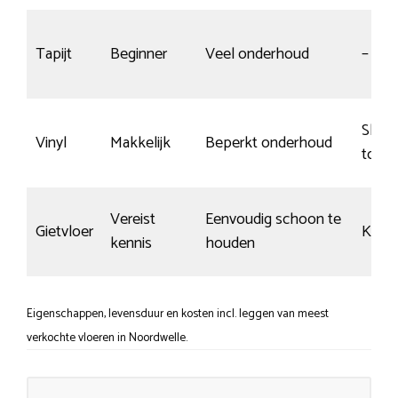
Tapijt
Beginner
Veel onderhoud
–
Slijtv
Vinyl
Makkelijk
Beperkt onderhoud
topco
Vereist
Eenvoudig schoon te
Gietvloer
Krasg
kennis
houden
Eigenschappen, levensduur en kosten incl. leggen van meest
verkochte vloeren in Noordwelle.