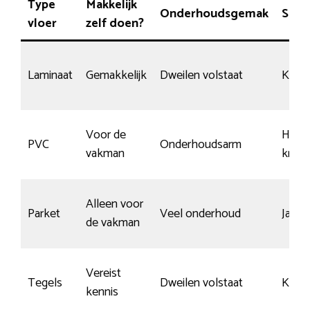
Type
Makkelijk
Onderhoudsgemak
Slijt
vloer
zelf doen?
Laminaat
Gemakkelijk
Dweilen volstaat
Kans 
Voor de
Heel
PVC
Onderhoudsarm
vakman
krasb
Alleen voor
Parket
Veel onderhoud
Ja, m
de vakman
Vereist
Tegels
Dweilen volstaat
Krasb
kennis