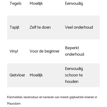
Bij
Tegels
Moeilijk
Eenvoudig
kra
Tapijt
Zelf te doen
Veel onderhoud
kra
Beperkt
Vinyl
Voor de beginner
Go
onderhoud
Eenvoudig
Gietvloer
Moeilijk
schoon te
Sne
houden
Kenmerken, levensduur en tarieven van meest geplaatste vloeren in
Maasdam.