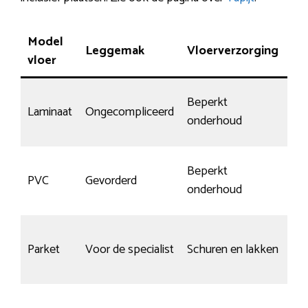
Model
Leggemak
Vloerverzorging
Kr
vloer
Beperkt
Laminaat
Ongecompliceerd
Mat
onderhoud
Beperkt
PVC
Gevorderd
Spe
onderhoud
Afh
Parket
Voor de specialist
Schuren en lakken
on