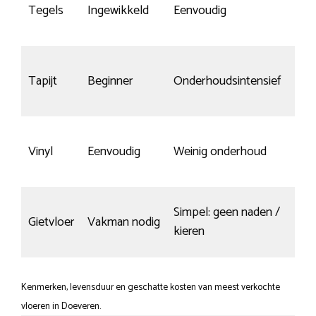
Slij
Tegels
Ingewikkeld
Eenvoudig
kra
nie
Tapijt
Beginner
Onderhoudsintensief
toe
Red
Vinyl
Eenvoudig
Weinig onderhoud
kra
Simpel: geen naden /
Gietvloer
Vakman nodig
Sne
kieren
Kenmerken, levensduur en geschatte kosten van meest verkochte
vloeren in Doeveren.