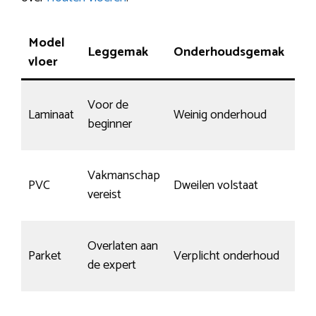
Model
Leggemak
Onderhoudsgemak
Sli
vloer
Voor de
Laminaat
Weinig onderhoud
No
beginner
Vakmanschap
Spe
PVC
Dweilen volstaat
vereist
slij
Overlaten aan
Ja, 
Parket
Verplicht onderhoud
de expert
gew