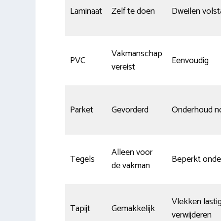
Laminaat
Zelf te doen
Dweilen volst
Vakmanschap
PVC
Eenvoudig
vereist
Parket
Gevorderd
Onderhoud no
Alleen voor
Tegels
Beperkt ond
de vakman
Vlekken lastig
Tapijt
Gemakkelijk
verwijderen