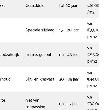
aat
Gemiddeld
tot 20 jaar
€16,00
/m2
v.a.
Speciale slijtlaag
15 – 20 jaar
€33,00
p/m2
v.a.
odzakelijk
Ja, mits gecoat
min. 45 jaar
€55,00
p/m2
v.a.
erhoud
Slijt- en krasvast
30 – 35 jaar
€44,00
p/m2
v.a.
 te
niet van
min. 15 jaar
€30,00
toepassing