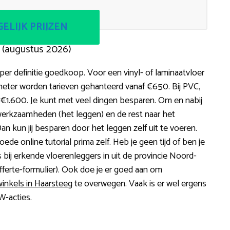
ELIJK PRIJZEN
 (augustus 2026)
per definitie goedkoop. Voor een vinyl- of laminaatvloer
eter worden tarieven gehanteerd vanaf €650. Bij PVC,
n €1.600. Je kunt met veel dingen besparen. Om en nabij
werkzaamheden (het leggen) en de rest naar het
an kun jij besparen door het leggen zelf uit te voeren.
goede online tutorial prima zelf. Heb je geen tijd of ben je
 bij erkende vloerenleggers in uit de provincie Noord-
fferte-formulier). Ook doe je er goed aan om
inkels in Haarsteeg
te overwegen. Vaak is er wel ergens
W-acties.