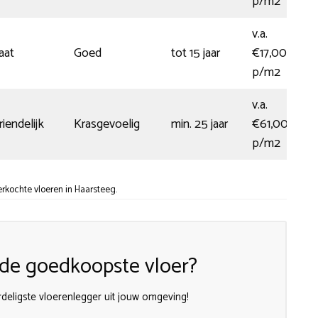
p/m2
v.a.
aat
Goed
tot 15 jaar
€17,00
p/m2
v.a.
iendelijk
Krasgevoelig
min. 25 jaar
€61,00
p/m2
rkochte vloeren in Haarsteeg.
n de goedkoopste vloer?
deligste vloerenlegger uit jouw omgeving!