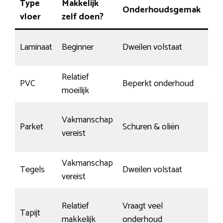
Type
Makkelijk
Onderhoudsgemak
Sli
vloer
zelf doen?
Laminaat
Beginner
Dweilen volstaat
Red
Relatief
PVC
Beperkt onderhoud
Wei
moeilijk
Vakmanschap
Parket
Schuren & oliën
Ja,
vereist
Vakmanschap
Tegels
Dweilen volstaat
Bij
vereist
Relatief
Vraagt veel
Tapijt
n.v.
makkelijk
onderhoud