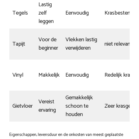
Lastig
Tegels
zelf
Eenvoudig
Krasbestendig
leggen
Voor de
Vlekken lastig
Tapijt
niet relevant
beginner
verwijderen
Vinyl
Makkelijk
Eenvoudig
Redelijk krasva
Gemakkelijk
Vereist
Gietvloer
schoon te
Zeer krasgevoe
ervaring
houden
Eigenschappen, levensduur en de onkosten van meest geplaatste