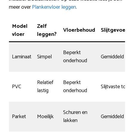
meer over
Plankenvloer leggen
.
Model
Zelf
Vloerbehoud
Slijtgevoelig
vloer
leggen?
Beperkt
Laminaat
Simpel
Gemiddeld
onderhoud
Relatief
Beperkt
PVC
Slijtvaste topla
lastig
onderhoud
Schuren en
Parket
Moeilijk
Gemiddeld
lakken