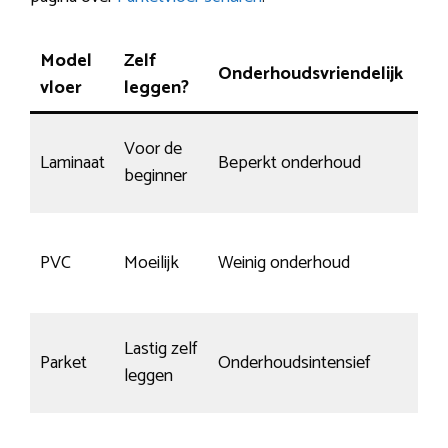
Model
Zelf
Onderhoudsvriendelijk
Sli
vloer
leggen?
Voor de
Laminaat
Beperkt onderhoud
Gem
beginner
Spe
PVC
Moeilijk
Weinig onderhoud
slij
Lastig zelf
Parket
Onderhoudsintensief
Gem
leggen