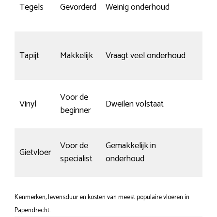
Bij
Tegels
Gevorderd
Weinig onderhoud
kra
nie
Tapijt
Makkelijk
Vraagt veel onderhoud
toe
Voor de
Vinyl
Dweilen volstaat
Go
beginner
Voor de
Gemakkelijk in
Gietvloer
Kra
specialist
onderhoud
Kenmerken, levensduur en kosten van meest populaire vloeren in
Papendrecht.