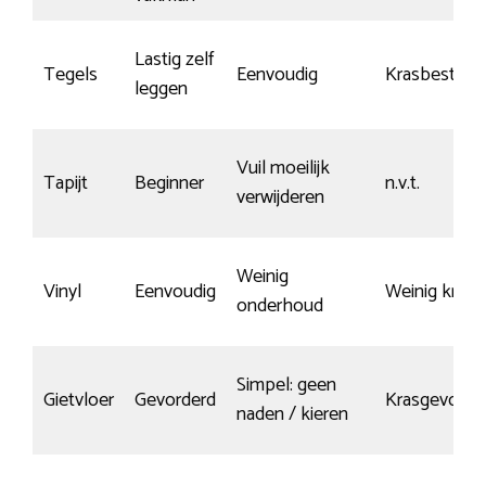
Lastig zelf
Tegels
Eenvoudig
Krasbestend
leggen
Vuil moeilijk
Tapijt
Beginner
n.v.t.
verwijderen
Weinig
Vinyl
Eenvoudig
Weinig krass
onderhoud
Simpel: geen
Gietvloer
Gevorderd
Krasgevoelig
naden / kieren