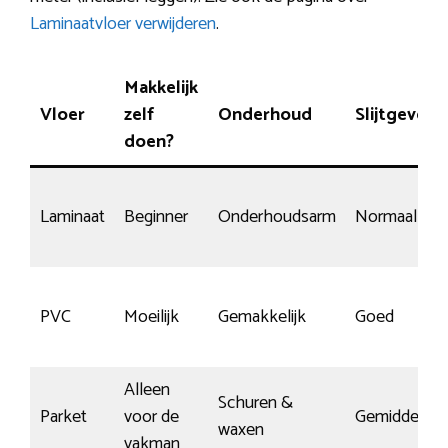
Laminaatvloer verwijderen
.
Makkelijk
Vloer
zelf
Onderhoud
Slijtgevoel
doen?
Laminaat
Beginner
Onderhoudsarm
Normaal
PVC
Moeilijk
Gemakkelijk
Goed
Alleen
Schuren &
Parket
voor de
Gemiddeld
waxen
vakman