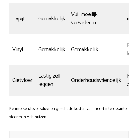
Vuil moeilijk
Tapijt
Gemakkelijk
irrel
verwijderen
Redel
Vinyl
Gemakkelijk
Gemakkelijk
kras
Lastig zelf
Kras
Gietvloer
Onderhoudsvriendelijk
leggen
zich
Kenmerken, levensduur en geschatte kosten van meest interessante
vloeren in Achthuizen.