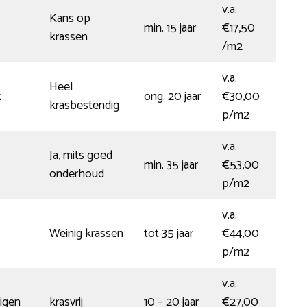
v.a.
Kans op
min. 15 jaar
€17,50
krassen
/m2
v.a.
Heel
k
ong. 20 jaar
€30,00
krasbestendig
p/m2
v.a.
Ja, mits goed
min. 35 jaar
€53,00
onderhoud
p/m2
v.a.
Weinig krassen
tot 35 jaar
€44,00
p/m2
v.a.
igen
krasvrij
10 – 20 jaar
€27,00