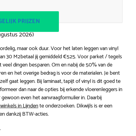
ELIJK PRIJZEN
ugustus 2026)
rdelig, maar ook duur. Voor het laten leggen van vinyl
n 30 M2betaal jij gemiddeld €525. Voor parket / tegels
et veel dingen besparen. Om en nabij de 50% van de
n en het overige bedrag is voor de materialen. Je bent
f gaat leggen. Bij laminaat, tapijt of vinyl is dit goed te
nformeer dan naar de opties bij erkende vloerenleggers in
r gewoon even het aanvraagformulier in. Daarbij
winkels in Lijnden
te onderzoeken. Dikwijls is er een
en dankzij BTW-acties.
r