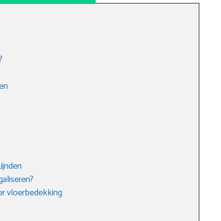
?
len
Lijnden
galiseren?
er vloerbedekking