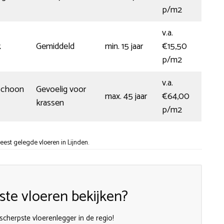
p/m2
v.a.
k
Gemiddeld
min. 15 jaar
€15,50
p/m2
v.a.
schoon
Gevoelig voor
max. 45 jaar
€64,00
krassen
p/m2
est gelegde vloeren in Lijnden.
te vloeren bekijken?
 scherpste vloerenlegger in de regio!