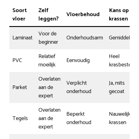
Soort
Zelf
Kans op
Vloerbehoud
vloer
leggen?
krassen
Voor de
Laminaat
Onderhoudsarm
Gemiddeld
beginner
Relatief
Heel
PVC
Eenvoudig
moeilijk
krasbestendi
Overlaten
Verplicht
Ja, mits
Parket
aan de
onderhoud
gecoat
expert
Overlaten
Beperkt
Nauwelijks
Tegels
aan de
onderhoud
krassen
expert