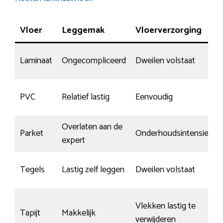
Vloer
Leggemak
Vloerverzorging
Laminaat
Ongecompliceerd
Dweilen volstaat
PVC
Relatief lastig
Eenvoudig
Overlaten aan de
Parket
Onderhoudsintensief
expert
Tegels
Lastig zelf leggen
Dweilen volstaat
Vlekken lastig te
Tapijt
Makkelijk
verwijderen