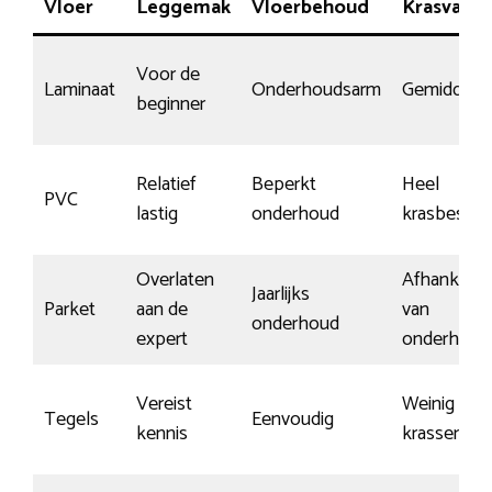
Vloer
Leggemak
Vloerbehoud
Krasvasth
Voor de
Laminaat
Onderhoudsarm
Gemiddeld
beginner
Relatief
Beperkt
Heel
PVC
lastig
onderhoud
krasbesten
Overlaten
Afhankelijk
Jaarlijks
Parket
aan de
van
onderhoud
expert
onderhoud
Vereist
Weinig
Tegels
Eenvoudig
kennis
krassen