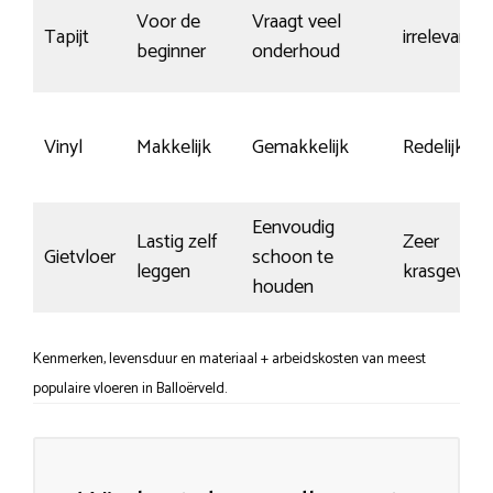
Voor de
Vraagt veel
Tapijt
irrelevant
beginner
onderhoud
Vinyl
Makkelijk
Gemakkelijk
Redelijk
Eenvoudig
Lastig zelf
Zeer
Gietvloer
schoon te
leggen
krasgevoel
houden
Kenmerken, levensduur en materiaal + arbeidskosten van meest
populaire vloeren in Balloërveld.