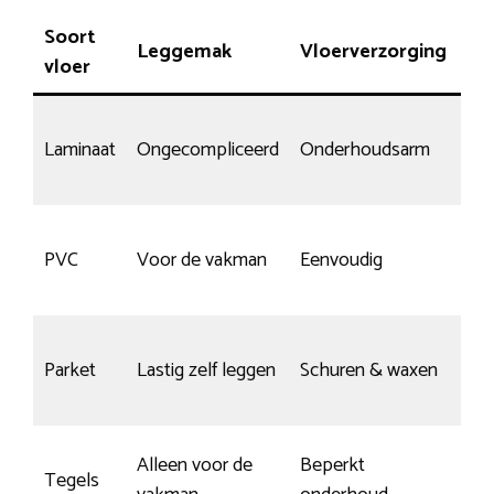
Soort
Leggemak
Vloerverzorging
Sli
vloer
Laminaat
Ongecompliceerd
Onderhoudsarm
Be
He
PVC
Voor de vakman
Eenvoudig
kra
Afh
Parket
Lastig zelf leggen
Schuren & waxen
va
on
Alleen voor de
Beperkt
Wei
Tegels