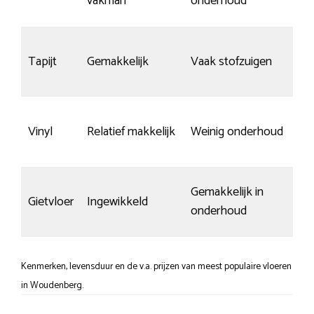
vakman
onderhoud
kra
Tapijt
Gemakkelijk
Vaak stofzuigen
nie
Wei
Vinyl
Relatief makkelijk
Weinig onderhoud
kra
Gemakkelijk in
Gev
Gietvloer
Ingewikkeld
onderhoud
kra
Kenmerken, levensduur en de v.a. prijzen van meest populaire vloeren
in Woudenberg.