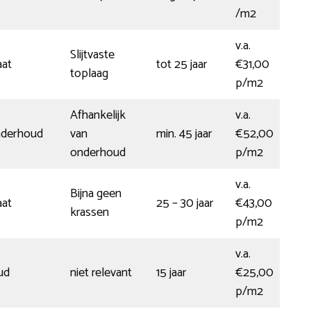
/m2
v.a.
Slijtvaste
aat
tot 25 jaar
€31,00
toplaag
p/m2
Afhankelijk
v.a.
nderhoud
van
min. 45 jaar
€52,00
onderhoud
p/m2
v.a.
Bijna geen
aat
25 – 30 jaar
€43,00
krassen
p/m2
v.a.
ud
niet relevant
15 jaar
€25,00
p/m2