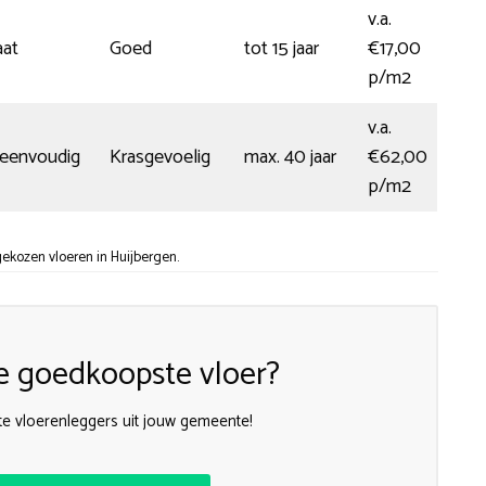
v.a.
aat
Goed
tot 15 jaar
€17,00
p/m2
v.a.
 eenvoudig
Krasgevoelig
max. 40 jaar
€62,00
p/m2
ekozen vloeren in Huijbergen.
e goedkoopste vloer?
te vloerenleggers uit jouw gemeente!