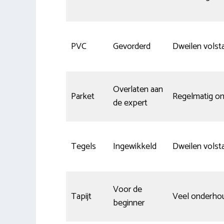
PVC
Gevorderd
Dweilen volst
Overlaten aan
Parket
Regelmatig o
de expert
Tegels
Ingewikkeld
Dweilen volst
Voor de
Tapijt
Veel onderho
beginner