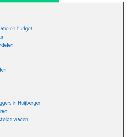
tuatie en budget
er
rdelen
len
gers in Huijbergen
eren
telde vragen