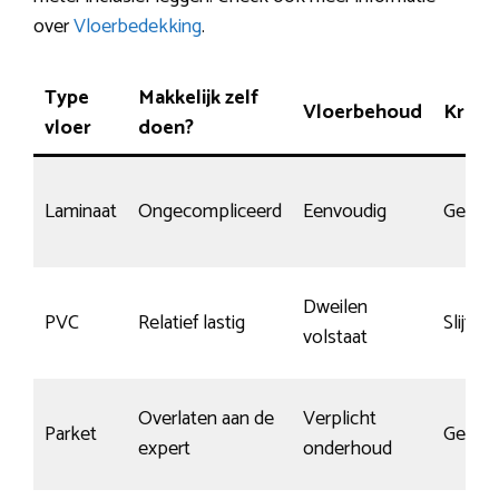
over
Vloerbedekking
.
Type
Makkelijk zelf
Vloerbehoud
Krasg
vloer
doen?
Laminaat
Ongecompliceerd
Eenvoudig
Gemid
Dweilen
PVC
Relatief lastig
Slijtva
volstaat
Overlaten aan de
Verplicht
Parket
Gemid
expert
onderhoud