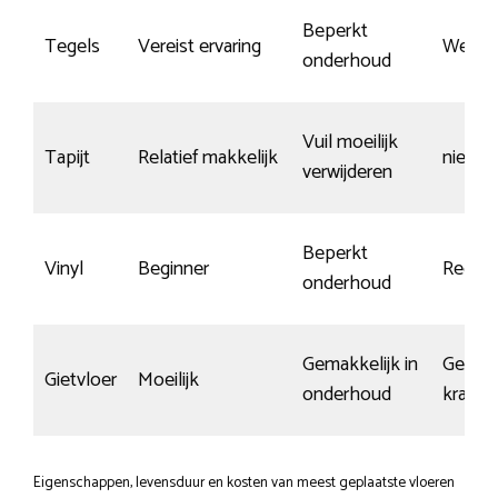
Beperkt
Tegels
Vereist ervaring
Weinig
onderhoud
Vuil moeilijk
Tapijt
Relatief makkelijk
niet re
verwijderen
Beperkt
Vinyl
Beginner
Redelij
onderhoud
Gemakkelijk in
Gevoel
Gietvloer
Moeilijk
onderhoud
krasse
Eigenschappen, levensduur en kosten van meest geplaatste vloeren