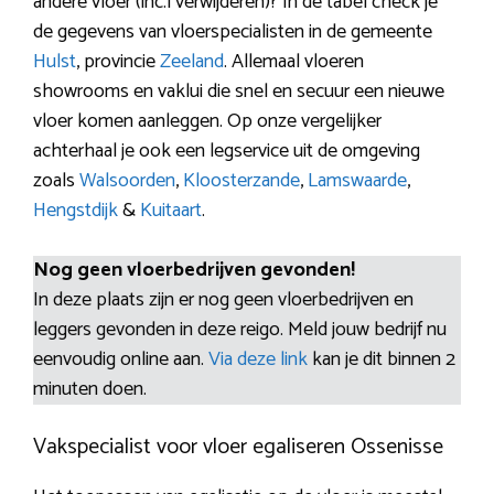
andere vloer (inc.l verwijderen)? In de tabel check je
de gegevens van vloerspecialisten in de gemeente
Hulst
, provincie
Zeeland
. Allemaal vloeren
showrooms en vaklui die snel en secuur een nieuwe
vloer komen aanleggen. Op onze vergelijker
achterhaal je ook een legservice uit de omgeving
zoals
Walsoorden
,
Kloosterzande
,
Lamswaarde
,
Hengstdijk
&
Kuitaart
.
Nog geen vloerbedrijven gevonden!
In deze plaats zijn er nog geen vloerbedrijven en
leggers gevonden in deze reigo. Meld jouw bedrijf nu
eenvoudig online aan.
Via deze link
kan je dit binnen 2
minuten doen.
Vakspecialist voor vloer egaliseren Ossenisse