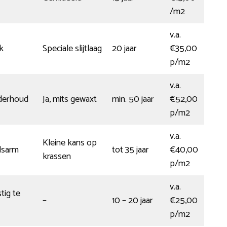
/m2
v.a.
k
Speciale slijtlaag
20 jaar
€35,00
p/m2
v.a.
nderhoud
Ja, mits gewaxt
min. 50 jaar
€52,00
p/m2
v.a.
Kleine kans op
dsarm
tot 35 jaar
€40,00
krassen
p/m2
v.a.
tig te
–
10 – 20 jaar
€25,00
p/m2