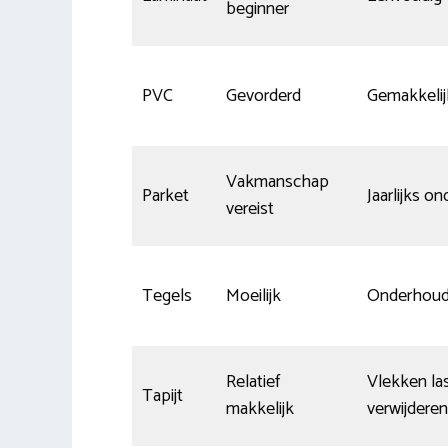
beginner
PVC
Gevorderd
Gemakkelij
Vakmanschap
Parket
Jaarlijks o
vereist
Tegels
Moeilijk
Onderhou
Relatief
Vlekken las
Tapijt
makkelijk
verwijderen