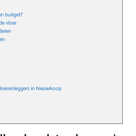
 en budget?
de vloer
delen
len
vloerenleggers in Nieuwkoop