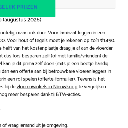
ELIJK PRIJZEN
p (augustus 2026)
rdelig, maar ook duur. Voor laminaat leggen in een
0. Voor hout of tegels moet je rekenen op zo’n €1.450.
helft van het kostenplaatje draag je af aan de vloerder
t dus fors besparen zelf (of met familie/vrienden) de
nyl kan je dit prima zelf doen (mits je een beetje handig
ag dan een offerte aan bij betrouwbare vloerenleggers in
rin een rol spelen (offerte-formulier). Tevens is het
s bij de
vloerenwinkels in Nieuwkoop
te vergelijken.
je nog meer besparen dankzij BTW-acties.
r
 of vraag iemand uit je omgeving.