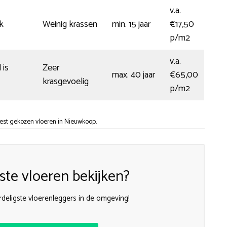
v.a.
k
Weinig krassen
min. 15 jaar
€17,50
p/m2
v.a.
 is
Zeer
max. 40 jaar
€65,00
krasgevoelig
p/m2
est gekozen vloeren in Nieuwkoop.
te vloeren bekijken?
deligste vloerenleggers in de omgeving!