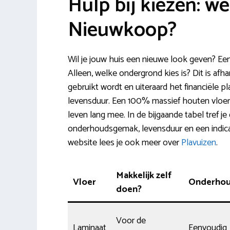
Hulp bij kiezen: we
Nieuwkoop?
Wil je jouw huis een nieuwe look geven? Een
Alleen, welke ondergrond kies is? Dit is afh
gebruikt wordt en uiteraard het financiële pla
levensduur. Een 100% massief houten vloer i
leven lang mee. In de bijgaande tabel tref je
onderhoudsgemak, levensduur en een indicat
website lees je ook meer over
Plavuizen
.
Makkelijk zelf
Vloer
Onderho
doen?
Voor de
Laminaat
Eenvoudig