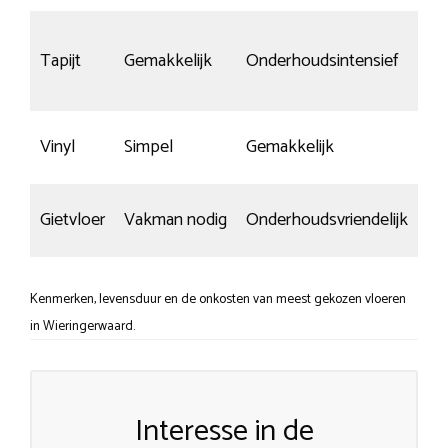
Tapijt
Gemakkelijk
Onderhoudsintensief
–
Vinyl
Simpel
Gemakkelijk
We
Gietvloer
Vakman nodig
Onderhoudsvriendelijk
Ma
Kenmerken, levensduur en de onkosten van meest gekozen vloeren
in Wieringerwaard.
Interesse in de