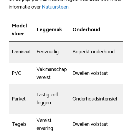
informatie over
Natuursteen
.
Model
Leggemak
Onderhoud
Kr
vloer
Laminaat
Eenvoudig
Beperkt onderhoud
Ka
Vakmanschap
PVC
Dweilen volstaat
He
vereist
Lastig zelf
Af
Parket
Onderhoudsintensief
leggen
on
Vereist
Tegels
Dweilen volstaat
We
ervaring