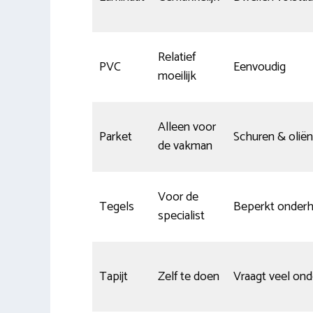
Relatief
PVC
Eenvoudig
moeilijk
Alleen voor
Parket
Schuren & oliën
de vakman
Voor de
Tegels
Beperkt onder
specialist
Tapijt
Zelf te doen
Vraagt veel on