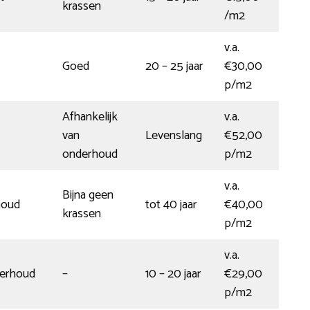
krassen
/m2
v.a.
Goed
20 – 25 jaar
€30,00
p/m2
Afhankelijk
v.a.
van
Levenslang
€52,00
onderhoud
p/m2
v.a.
Bijna geen
houd
tot 40 jaar
€40,00
krassen
p/m2
v.a.
derhoud
–
10 – 20 jaar
€29,00
p/m2