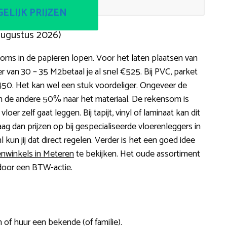
ELIJK PRIJZEN
augustus 2026)
soms in de papieren lopen. Voor het laten plaatsen van
r van 30 – 35 M2betaal je al snel €525. Bij PVC, parket
1.450. Het kan wel een stuk voordeliger. Ongeveer de
en de andere 50% naar het materiaal. De rekensom is
loer zelf gaat leggen. Bij tapijt, vinyl of laminaat kan dit
raag dan prijzen op bij gespecialiseerde vloerenleggers in
l kun jij dat direct regelen. Verder is het een goed idee
enwinkels in Meteren
te bekijken. Het oude assortiment
 door een BTW-actie.
 of huur een bekende (of familie).