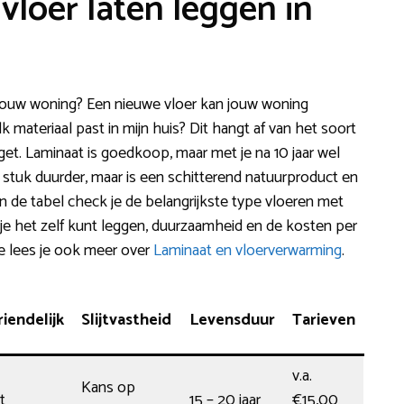
vloer laten leggen in
 jouw woning? Een nieuwe vloer kan jouw woning
k materiaal past in mijn huis? Dit hangt af van het soort
get. Laminaat is goedkoop, maar met je na 10 jaar wel
n stuk duurder, maar is een schitterend natuurproduct en
in de tabel check je de belangrijkste type vloeren met
je het zelf kunt leggen, duurzaamheid en de kosten per
e lees je ook meer over
Laminaat en vloerverwarming
.
iendelijk
Slijtvastheid
Levensduur
Tarieven
v.a.
Kans op
t
15 – 20 jaar
€15,00