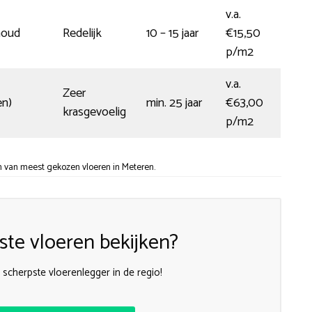
v.a.
houd
Redelijk
10 – 15 jaar
€15,50
p/m2
v.a.
Zeer
en)
min. 25 jaar
€63,00
krasgevoelig
p/m2
n van meest gekozen vloeren in Meteren.
te vloeren bekijken?
scherpste vloerenlegger in de regio!