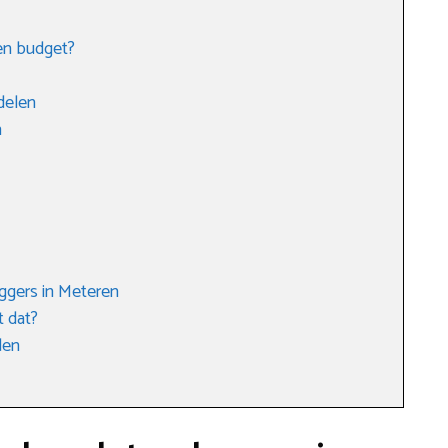
 en budget?
delen
n
ggers in Meteren
t dat?
den