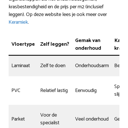
krasbestendigheid en de prijs per m2 (inclusief
leggen). Op deze website lees je ook meer over
Keramiek
.
Gemak van
Kans 
Vloertype
Zelf leggen?
onderhoud
krass
Laminaat
Zelf te doen
Onderhoudsarm
Beper
Specia
PVC
Relatief lastig
Eenvoudig
slijtlaa
Voor de
Parket
Veel onderhoud
Gemid
specialist