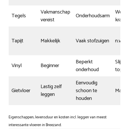
Vakmanschap
Weinig
Tegels
Onderhoudsarm
vereist
krasse
Tapijt
Makkelijk
Vaak stofzuigen
n.v.t.
Beperkt
Slijtva
Vinyl
Beginner
onderhoud
topcoa
Eenvoudig
Lastig zelf
Gietvloer
schoon te
Matig
leggen
houden
Eigenschappen, levensduur en kosten incl. leggen van meest
interessante vloeren in Breezand.