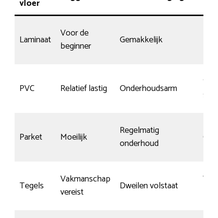
vloer
Voor de
Laminaat
Gemakkelijk
Mat
beginner
Spec
PVC
Relatief lastig
Onderhoudsarm
slijt
Regelmatig
Parket
Moeilijk
Gem
onderhoud
Vakmanschap
Wei
Tegels
Dweilen volstaat
vereist
kra