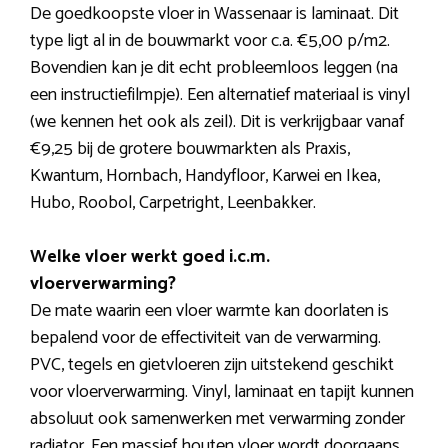
De goedkoopste vloer in Wassenaar is laminaat. Dit
type ligt al in de bouwmarkt voor c.a. €5,00 p/m2.
Bovendien kan je dit echt probleemloos leggen (na
een instructiefilmpje). Een alternatief materiaal is vinyl
(we kennen het ook als zeil). Dit is verkrijgbaar vanaf
€9,25 bij de grotere bouwmarkten als Praxis,
Kwantum, Hornbach, Handyfloor, Karwei en Ikea,
Hubo, Roobol, Carpetright, Leenbakker.
Welke vloer werkt goed i.c.m.
vloerverwarming?
De mate waarin een vloer warmte kan doorlaten is
bepalend voor de effectiviteit van de verwarming.
PVC, tegels en gietvloeren zijn uitstekend geschikt
voor vloerverwarming. Vinyl, laminaat en tapijt kunnen
absoluut ook samenwerken met verwarming zonder
radiator. Een massief houten vloer wordt doorgaans