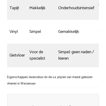
niet
Tapijt
Makkelijk
Onderhoudsintensief
toe
Vinyl
Simpel
Gemakkelijk
Gem
Voor de
Simpel: geen naden /
Gietvloer
Kras
specialist
kieren
Eigenschappen, levensduur en de v.a. prijzen van meest gekozen
vloeren in Wassenaar.